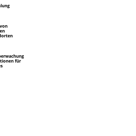
hlung
 von
nen
dorten
berwachung
tionen für
es