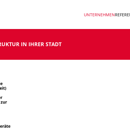
UNTERNEHMEN
REFER
RUKTUR IN IHRER STADT
ie
eit)
er
 zur
eräte