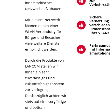
zur
innerstädtisches
Verkehrszä
Netzwerk aufzubauen.
Sichere
Mit diesem Netzwerk
Vernetzung
verschiede
können neben einer
Firmenstan
WLAN-Verbindung für
über VLANs
Bürger und Besucher
viele weitere Dienste
Parkraumü
ermöglicht werden.
mit Informa
Smartphon
Durch die Produkte von
LANCOM stellen wir
Ihnen ein sehr
zuverlässiges und
zukunftsfähiges System
zur Verfügung.
Diesbezüglich achten wir
stets auf eine sorgfältige
und optisch